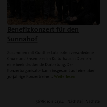
Benefizkonzert für den
Sunnahof
Zusammen mit Günther Lutz boten verschiedene
Chöre und Ensembles im Kulturhaus in Dornbirn
eine beeindruckende Darbietung. Der
Konzertorganisator kann insgesamt auf eine über
30-jährige Konzertreihe…
Weiterlesen
5
6
7
8
9
10
11
12
13
14
Nächste
Nächste