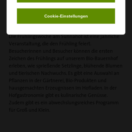
Frühlingswoche
Cookie-Einstellungen
Die Frühlingswoche am Sunnahof ist eine jährliche
Veranstaltung, die den Frühling feiert.
Besucherinnen und Besucher können die ersten
Zeichen des Frühlings auf unserem Bio-Bauernhof
erleben, wie sprießende Setzlinge, blühende Blumen
und tierischen Nachwuchs. Es gibt eine Auswahl an
Pflanzen in der Gärtnerei, Bio-Produkten und
hausgemachten Erzeugnissen im Hofladen. In der
Hofgastronomie gibt es kulinarische Genüsse.
Zudem gibt es ein abwechslungsreiches Programm
für Groß und Klein.