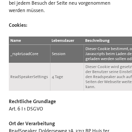
bei jedem Besuch der Seite neu vorgenommen
werden müssen.
Cookies:
Name
Lebensdauer
Beschreibung
Dieser Cookie bestimmt, o
_rspkrLoadCore
Session
Javascripts beim Laden de
geladen werden sollen ode
Dieser Cookie wird gesetz
der Benutzer seine Einste
ReadSpeakerSettings
4 Tage
den Readspeaker auch au
Seiten der Webseite weit
kann.
Rechtliche Grundlage
Art. 6 I 1 DSGVO
Ort der Verarbeitung
ReadSpeaker, Dolderseweg 2A, 3712 BP Huis ter