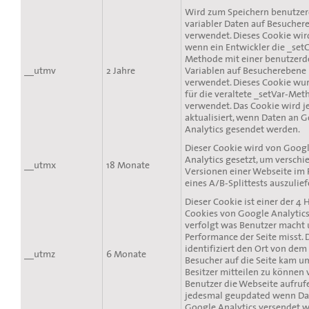
Wird zum Speichern benutzerd
variabler Daten auf Besucher
verwendet. Dieses Cookie wird 
wenn ein Entwickler die _se
Methode mit einer benutzerd
__utmv
2 Jahre
Variablen auf Besucherebene
verwendet. Dieses Cookie wu
für die veraltete _setVar-Me
verwendet. Das Cookie wird j
aktualisiert, wenn Daten an 
Analytics gesendet werden.
Dieser Cookie wird von Goog
Analytics gesetzt, um verschi
__utmx
18 Monate
Versionen einer Webseite i
eines A/B-Splittests auszulief
Dieser Cookie ist einer der 4 
Cookies von Google Analytics
verfolgt was Benutzer macht 
Performance der Seite misst. 
identifiziert den Ort von dem
__utmz
6 Monate
Besucher auf die Seite kam 
Besitzer mitteilen zu können
Benutzer die Webseite aufruf
jedesmal geupdated wenn Da
Google Analytics versendet 