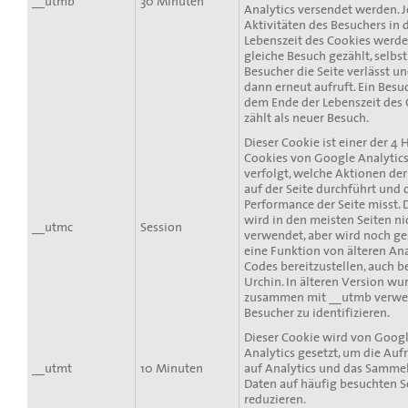
__utmb
30 Minuten
Analytics versendet werden. J
Aktivitäten des Besuchers in 
Lebenszeit des Cookies werde
gleiche Besuch gezählt, selbs
Besucher die Seite verlässt un
dann erneut aufruft. Ein Besu
dem Ende der Lebenszeit des 
zählt als neuer Besuch.
Dieser Cookie ist einer der 4 
Cookies von Google Analytics
verfolgt, welche Aktionen de
auf der Seite durchführt und 
Performance der Seite misst. 
wird in den meisten Seiten n
__utmc
Session
verwendet, aber wird noch ge
eine Funktion von älteren Ana
Codes bereitzustellen, auch b
Urchin. In älteren Version wu
zusammen mit __utmb verwe
Besucher zu identifizieren.
Dieser Cookie wird von Goog
Analytics gesetzt, um die Auf
__utmt
10 Minuten
auf Analytics und das Samme
Daten auf häufig besuchten S
reduzieren.