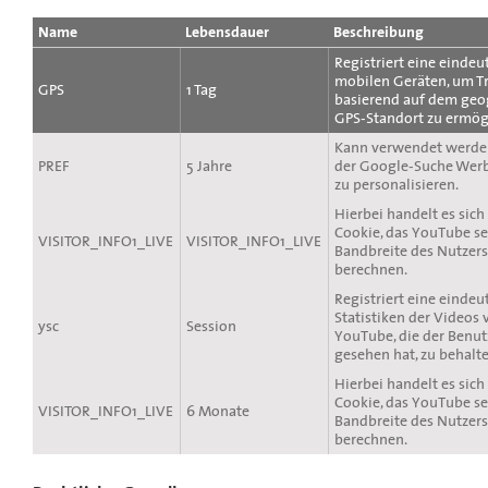
Name
Lebensdauer
Beschreibung
Registriert eine eindeu
mobilen Geräten, um T
GPS
1 Tag
basierend auf dem geo
GPS-Standort zu ermög
Kann verwendet werde
PREF
5 Jahre
der Google-Suche Wer
zu personalisieren.
Hierbei handelt es sich
Cookie, das YouTube se
VISITOR_INFO1_LIVE
VISITOR_INFO1_LIVE
Bandbreite des Nutzers
berechnen.
Registriert eine eindeu
Statistiken der Videos 
ysc
Session
YouTube, die der Benut
gesehen hat, zu behalte
Hierbei handelt es sich
Cookie, das YouTube se
VISITOR_INFO1_LIVE
6 Monate
Bandbreite des Nutzers
berechnen.