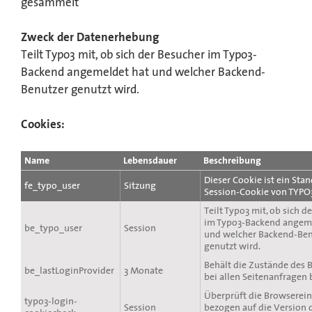
gesammelt
Zweck der Datenerhebung
Teilt Typo3 mit, ob sich der Besucher im Typo3-
Backend angemeldet hat und welcher Backend-
Benutzer genutzt wird.
Cookies:
Name
Lebensdauer
Beschreibung
Dieser Cookie ist ein Sta
fe_typo_user
Sitzung
Session-Cookie von TYPO
Teilt Typo3 mit, ob sich d
im Typo3-Backend angem
be_typo_user
Session
und welcher Backend-Ben
genutzt wird.
Behält die Zustände des 
be_lastLoginProvider
3 Monate
bei allen Seitenanfragen 
Überprüft die Browserei
typo3-login-
Session
bezogen auf die Version d