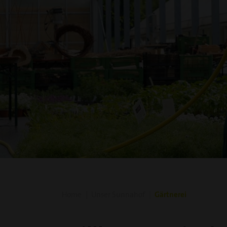
Home
Unser Sunnahof
Gärtnerei