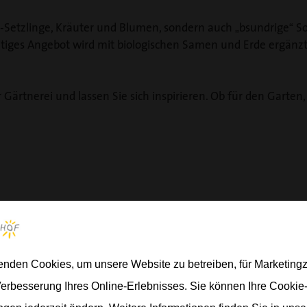
io-Setzlinge, Kräuter und Blumen, sondern auch „bsundrige“ S
tiges Angebot wird mit biologischen Samen und Erde ergänzt 
 Gärtnerei und lassen Sie sich inspirieren. Ob für den Garten
enden Cookies, um unsere Website zu betreiben, für Marketin
Verbesserung Ihres Online-Erlebnisses. Sie können Ihre Cookie