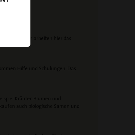
erem
!
Behinderungen arbeiten hier das
kommen Hilfe und Schulungen. Das
Beispiel Kräuter, Blumen und
rkaufen auch biologische Samen und