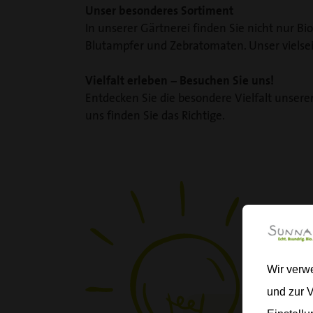
Unser besonderes Sortiment
In unserer Gärtnerei finden Sie nicht nur B
Blutampfer und Zebratomaten. Unser vielsei
Vielfalt erleben – Besuchen Sie uns!
Entdecken Sie die besondere Vielfalt unserer
uns finden Sie das Richtige.
Wir verw
und zur 