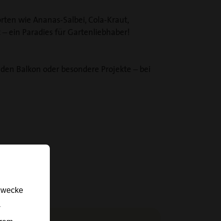
orten wie Ananas-Salbei, Cola-Kraut,
– ein Paradies für Gartenliebhaber!
, den Balkon oder besondere Projekte – bei
gzwecke
-