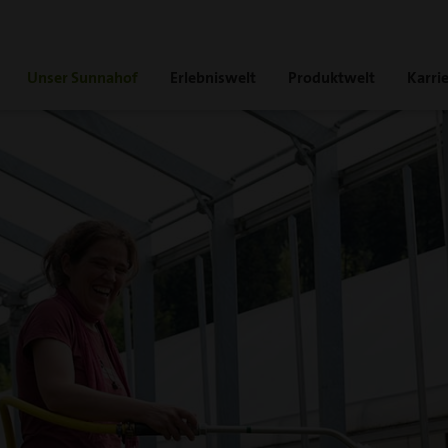
Unser Sunnahof
Erlebniswelt
Produktwelt
Karri