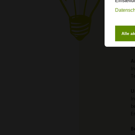
Einstellu
Datensch
U
Alle a
D
g
A
I
T
U
I
b
E
B