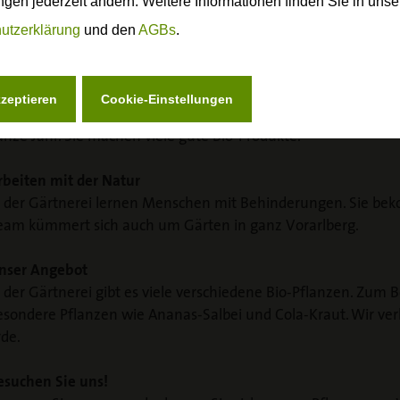
ngen jederzeit ändern. Weitere Informationen finden Sie in uns
utzerklärung
und den
AGBs
.
Das Wichtigste einfach erklärt
nsere Gärtnerei
kzeptieren
Cookie-Einstellungen
ie Gärtnerei am Sunnahof ist ein Bio-Betrieb. Menschen mit 
anze Jahr. Sie machen viele gute Bio-Produkte.
rbeiten mit der Natur
n der Gärtnerei lernen Menschen mit Behinderungen. Sie be
eam kümmert sich auch um Gärten in ganz Vorarlberg.
nser Angebot
n der Gärtnerei gibt es viele verschiedene Bio-Pflanzen. Zum 
esondere Pflanzen wie Ananas-Salbei und Cola-Kraut. Wir ve
rde.
esuchen Sie uns!